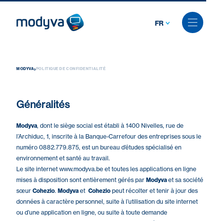
FR
Skip
to
content
›
MODYVA
POLITIQUE DE CONFIDENTIALITÉ
Généralités
Modyva
, dont le siège social est établi à 1400 Nivelles, rue de
l’Archiduc, 1, inscrite à la Banque-Carrefour des entreprises sous le
numéro 0882.779.875, est un bureau d’études spécialisé en
environnement et santé au travail.
Le site internet www.modyva.be et toutes les applications en ligne
mises à disposition sont entièrement gérés par
Modyva
et sa société
sœur
Cohezio
.
Modyva
et
Cohezio
peut récolter et tenir à jour des
données à caractère personnel, suite à l’utilisation du site internet
ou d’une application en ligne, ou suite à toute demande