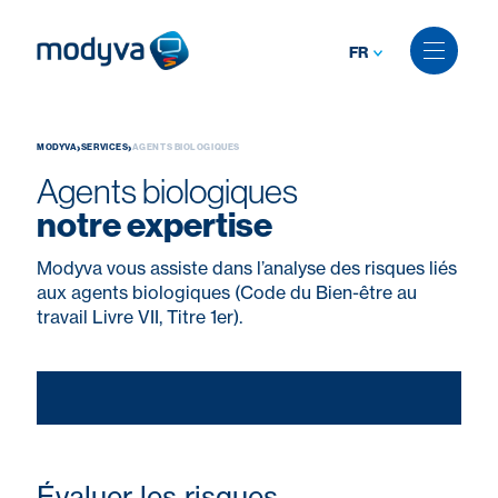
FR
Skip
to
›
›
MODYVA
SERVICES
AGENTS BIOLOGIQUES
content
Agents biologiques
notre expertise
Modyva vous assiste dans l’analyse des risques liés
aux agents biologiques (Code du Bien-être au
travail Livre VII, Titre 1er).
Évaluer les risques