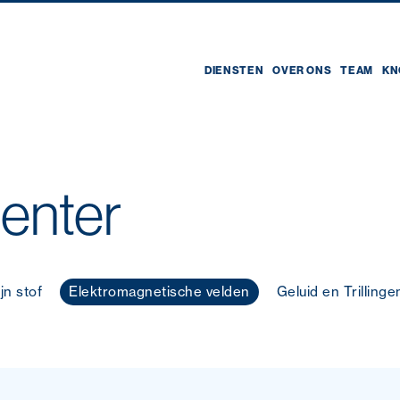
DIENSTEN
OVER ONS
TEAM
KN
enter
jn stof
Elektromagnetische velden
Geluid en Trillinge