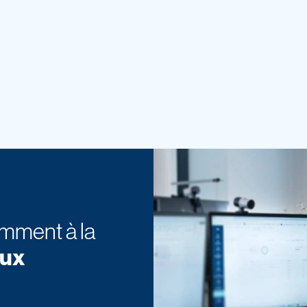
mment à la
ux