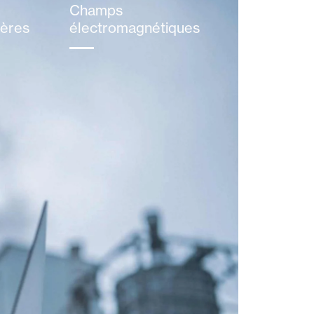
Champs
ières
électromagnétiques