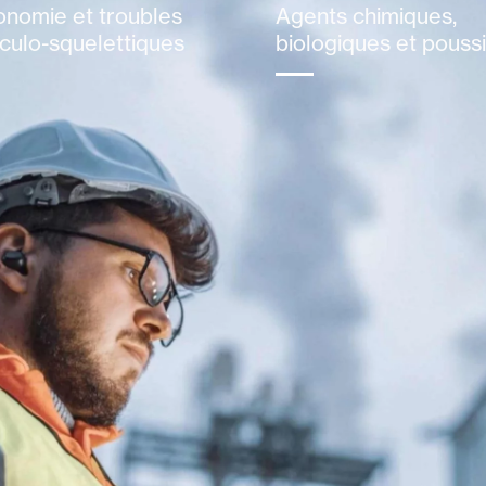
onomie et troubles
Agents chimiques,
culo-squelettiques
biologiques et pouss