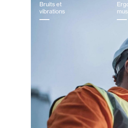
Bruits et
Erg
vibrations
mus