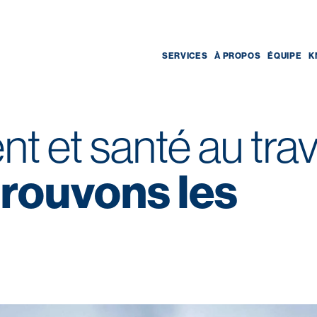
SERVICES
À PROPOS
ÉQUIPE
K
 et santé au trav
rouvons les